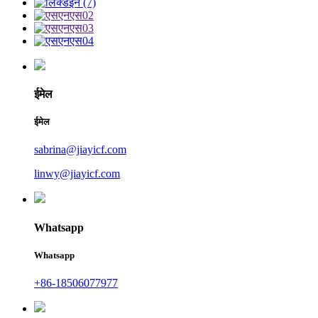
ईमेल
ईमेल
sabrina@jiayicf.com
linwy@jiayicf.com
Whatsapp
Whatsapp
+86-18506077977