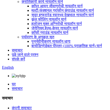
क्रांतिकारी कार्य नायलॉन यार्न
कॉपर आयन जीवाणुरोधी नायलॉन यार्न
मल्टी-फंक्शनल ग्राफीन कंपाउंड नायलॉन यार्न
सुदूर इन्फ्रारेड स्वास्थ्य देखभाल नायलॉन यार्न
कूल फीलिंग नायलॉन यार्न
हलोजन मुक्त अग्निरोधी नायलॉन यार्न
जेनेनियम हेल्थ-केयर नायलॉन यार्न
कॉफी ग्राउंड नायलॉन यार्न
पर्यावरण के अनुकूल सूत
पुनर्नवीनीकरण नायलॉन धागा
बायोडिग्रेडेबल पीएलए (100% प्राकृतिक यार्न) यार्न
समाचार
पूछे जाने वाले प्रश्न
संपर्क करें
English
घर
समाचार
समाचार
कंपनी समाचार