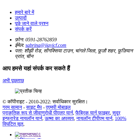
हमारे बारे में
उत्पादों
पूछे जाने वाले प्रश्न
संपर्क करें
फ़ोन:
0591-28762859
ईमेल:
sabrina@jiayicf.com
पता:
शौझी रोड, सोंगक्सिया टाउन, चांगले जिला, फ़ूज़ौ शहर, फ़ुज़ियान
प्रांत, चीन
आप हमसे यहां संपर्क कर सकते हैं
अभी पूछताछ
© कॉपीराइट - 2010-2022: सर्वाधिकार सुरक्षित।
गरम सामान
-
साइट मैप
-
एएमपी मोबाइल
प्राकृतिक रूप से जीवाणुरोधी पीएलए यार्न
,
फैब्रिक यार्न फाइबर
,
सुदूर
इन्फ्रारेड नायलॉन यार्न
,
ऊष्मा का अपव्यय
,
नायलॉन टीपीएम यार्न
,
100%
विघटित सूत
,