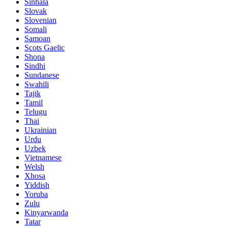
Sinhala
Slovak
Slovenian
Somali
Samoan
Scots Gaelic
Shona
Sindhi
Sundanese
Swahili
Tajik
Tamil
Telugu
Thai
Ukrainian
Urdu
Uzbek
Vietnamese
Welsh
Xhosa
Yiddish
Yoruba
Zulu
Kinyarwanda
Tatar